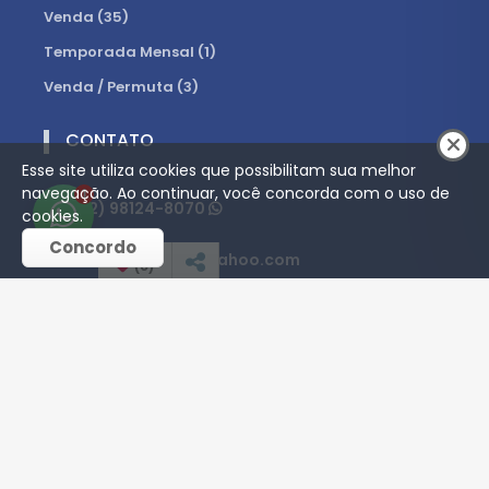
Venda (35)
Temporada Mensal (1)
Venda / Permuta (3)
CONTATO
Esse site utiliza cookies que possibilitam sua melhor
navegação. Ao continuar, você concorda com o uso de
1
(12) 98124-8070
cookies.
Concordo
andrearaujoci@yahoo.com
(
0
)
REDES SOCIAIS