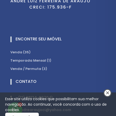
ANDRÉ LUIZ FERREIRA DE ARAÚJO
CRECI: 175.936-F
ENCONTRE SEU IMÓVEL
Venda (35)
Temporada Mensal (1)
Venda / Permuta (3)
CONTATO
(12) 98124-8070
Esse site utiliza cookies que possibilitam sua melhor
navegação. Ao continuar, você concorda com o uso de
1
cookies.
andrearaujoci@yahoo.com