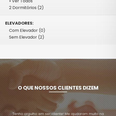
» Ver Todos
2 Dormitórios (2)
ELEVADORES:
Com Elevador (0)
Sem Elevador (2)
O QUE NOSSOS CLIENTES DIZEM
uito na
Tenho orgulho em ser cliente! Me ajudaram muito na
Tenho 