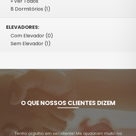
» Ver Todos
8 Dormitórios (1)
ELEVADORES:
Com Elevador (0)
Sem Elevador (1)
O QUE NOSSOS CLIENTES DIZEM
uito na
Tenho orgulho em ser cliente! Me ajudaram muito na
Tenho 