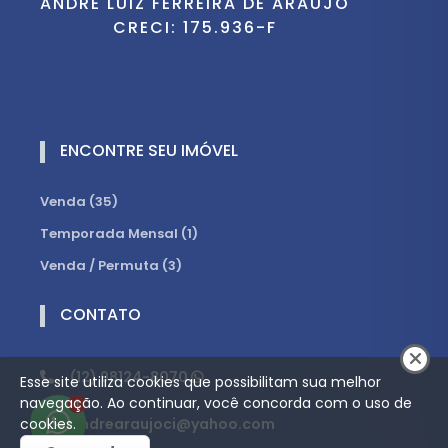
ANDRÉ LUIZ FERREIRA DE ARAÚJO
CRECI: 175.936-F
ENCONTRE SEU IMÓVEL
Venda (35)
Temporada Mensal (1)
Venda / Permuta (3)
CONTATO
(12) 98124-8070
Esse site utiliza cookies que possibilitam sua melhor
navegação. Ao continuar, você concorda com o uso de
1
cookies.
andrearaujoci@yahoo.com